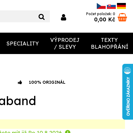
Počet položek: 0
0,00 Kč
VÝPRODEJ
TEXTY
SPECIALITY
/ SLEVY
BLAHOPŘÁNÍ
100% ORIGINÁL
raband
ete mít již
Po 10.8.2026