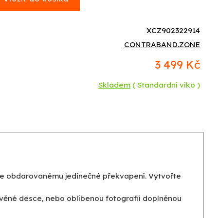
XCZ902322914
CONTRABAND.ZONE
3 499 Kč
Skladem
( Standardní víko )
vte obdarovanému jedinečné překvapení. Vytvořte
evěné desce, nebo oblíbenou fotografií doplněnou