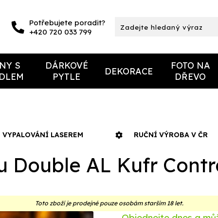
Potřebujete poradit?
+420 720 033 799
NY S
DÁRKOVÉ
FOTO NA
DEKORACE
IDLEM
PYTLE
DŘEVO
VYPALOVÁNÍ LASEREM
RUČNÍ VÝROBA V ČR
 Double AL Kufr Cont
Toto zboží je prodejné pouze osobám starším 18 let.
Objednejte dnes a můž