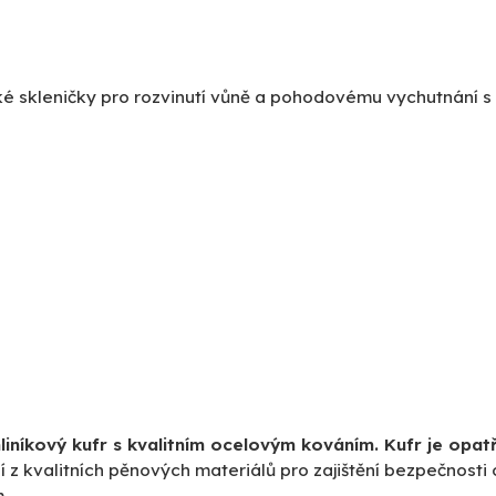
é skleničky pro rozvinutí vůně a pohodovému vychutnání s p
liníkový kufr s kvalitním ocelovým kováním. Kufr je op
í z kvalitních pěnových materiálů pro zajištění bezpečnosti
m