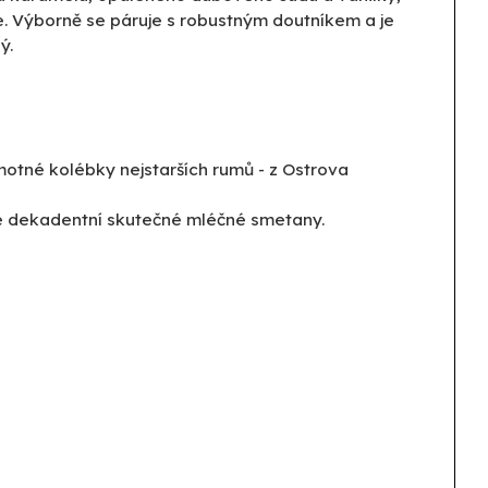
e. Výborně se páruje s robustným doutníkem a je
ý.
motné kolébky nejstarších rumů - z Ostrova
é dekadentní skutečné mléčné smetany.