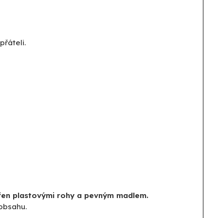
řáteli.
atřen plastovými rohy a pevným madlem.
 obsahu.