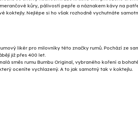
pomerančové kůry, pálivostí pepře a náznakem kávy na patř
ové koktejly. Nejlépe si ho však rozhodně vychutnáte samotn
umový likér pro milovníky této značky rumů. Pochází ze sa
ějí již přes 400 let.
alá směs rumu Bumbu Original, vybraného koření a bohat
který oceníte vychlazený. A to jak samotný tak v koktejlu.