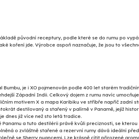
kladě původní receptury, podle které se do rumu po vypále
ké koření jde. Výrobce aspoň naznačuje, že jsou to všechno 
nal Bumbu, je i XO pojmenován podle 400 let starém tradič
, tehdejší Západní Indii. Celkový dojem z rumu navíc umocň
čním motivem X a mapa Karibiku ve stříbře napříč zadní st
ntokrát destilovaný a stařený v palírně v Panamě, jejíž histo
e dnes již více než sto letá tradice.
ě Panamu a tuto destilérii právě kvůli preciznosti, se kter
lněná o zvláštně stařené a rezervní rumy dává ideální před
společně se Sherry nuancemi. Lze krásně cítit přirozené ar