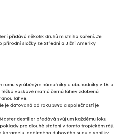
ní přidává několik druhů místního koření. Je
přírodní složky ze Střední a Jižní Ameriky.
ním rumu vyráběným námořníky a obchodníky v 16. a
uje těžká voskově matná černá láhev zdobená
ranou lahve.
rie je datovaná od roku 1890 a společností je
ou Master destiller předává svůj um každému loku
poklady pro dlouhé staření v tomto tropickém ráji.
oma karamelu, opáleného dubového sudu a vanilky,