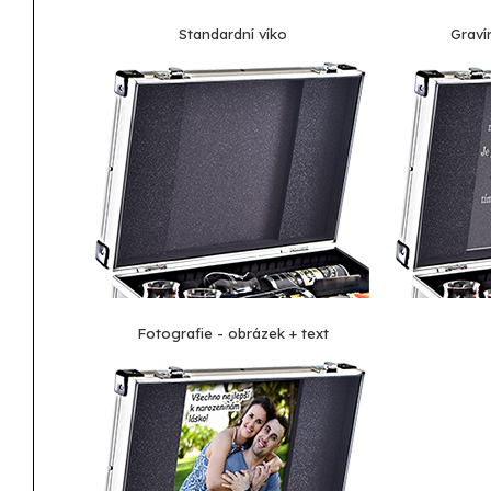
Standardní víko
Graví
Fotografie - obrázek + text