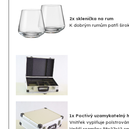
2x sklenička na rum
K dobrým rumům patří širok
1x Poctivý uzamykatelný h
Vnitřek vyplňuje polstrován
Vnější rozměry: 38x27x12 c