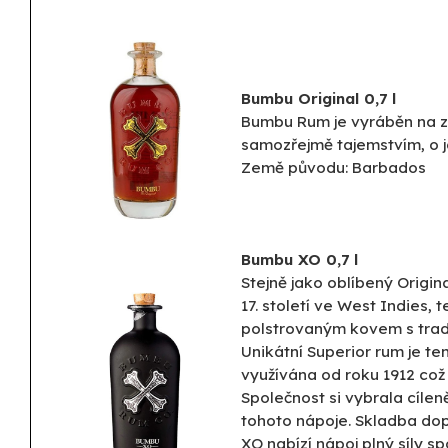
Bumbu Original 0,7 l
Bumbu Rum je vyráběn na zá
samozřejmě tajemstvím, o ja
Země původu: Barbados
Bumbu XO 0,7 l
Stejně jako oblíbený Origi
17. století ve West Indies
polstrovaným kovem s tradi
Unikátní Superior rum je te
využívána od roku 1912 což j
Společnost si vybrala cílen
tohoto nápoje. Skladba dop
XO nabízí nápoj plný síly 