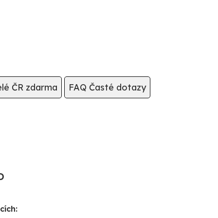
elé ČR zdarma
FAQ Časté dotazy
D
cích: