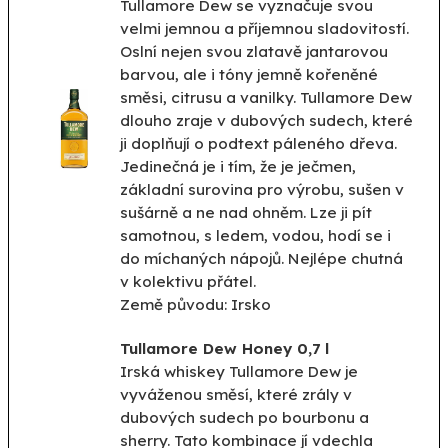
Tullamore Dew se vyznačuje svou
velmi jemnou a příjemnou sladovitostí.
Oslní nejen svou zlatavě jantarovou
barvou, ale i tóny jemně kořeněné
směsi, citrusu a vanilky. Tullamore Dew
dlouho zraje v dubových sudech, které
ji doplňují o podtext páleného dřeva.
Jedinečná je i tím, že je ječmen,
základní surovina pro výrobu, sušen v
sušárně a ne nad ohněm. Lze ji pít
samotnou, s ledem, vodou, hodí se i
do míchaných nápojů. Nejlépe chutná
v kolektivu přátel.
Země původu: Irsko
Tullamore Dew Honey 0,7 l
Irská whiskey Tullamore Dew je
vyváženou směsí, které zrály v
dubových sudech po bourbonu a
sherry. Tato kombinace jí vdechla