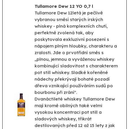
Tullamore Dew 12 YO 0,7 l
Tullamore Dew 12letá je pečlivě
vybranou směsí starých irských
whiskey - plná komplexních chutí,
perfektně zvolená tak, aby
poskytovala exkluzivní posezení s
nápojem plným hloubky, charakteru a
zralosti. Jde o prvotřídní směs s
„plnou, jemnou a vyváženou whiskey
kombinující sladovitost s charakterem
pot still whiskey. Sladké kořeněné
nádechy překrývají bohaté pozadí
dřeva vznikající používáním sudů po
bourbonu při zrání".
Dvanáctileté whiskey Tullamore Dew
mají kromě obilných také velmi
vysokou koncentraci pot still a
sladových whiskey, třikrát
destilovaných před 12 až 15 lety z jak