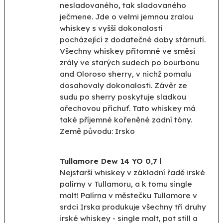
nesladovaného, tak sladovaného
ječmene. Jde o velmi jemnou zralou
whiskey s vyšší dokonalostí
pocházející z dodatečné doby stárnutí.
Všechny whiskey přítomné ve směsi
zrály ve starých sudech po bourbonu
and Oloroso sherry, v nichž pomalu
dosahovaly dokonalosti. Závěr ze
sudu po sherry poskytuje sladkou
ořechovou příchuť. Tato whiskey má
také příjemné kořeněné zadní tóny.
Země původu: Irsko
Tullamore Dew 14 YO 0,7 l
Nejstarší whiskey v základní řadě irské
palírny v Tullamoru, a k tomu single
malt! Palírna v městečku Tullamore v
srdci Irska produkuje všechny tři druhy
irské whiskey - single malt, pot still a