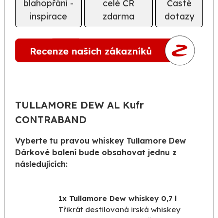
blahopřání -
celé ČR
Časté
inspirace
zdarma
dotazy
TULLAMORE DEW AL Kufr
CONTRABAND
Vyberte tu pravou whiskey Tullamore Dew
Dárkové balení bude obsahovat jednu z
následujících:
1x Tullamore Dew whiskey 0,7 l
Třikrát destilovaná irská whiskey