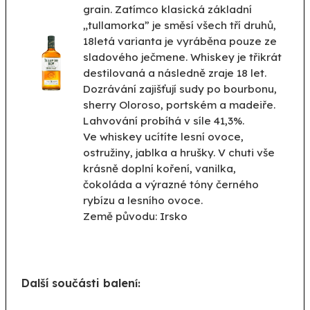
grain. Zatímco klasická základní
„tullamorka” je směsí všech tří druhů,
18letá varianta je vyráběna pouze ze
sladového ječmene. Whiskey je třikrát
destilovaná a následně zraje 18 let.
Dozrávání zajišťují sudy po bourbonu,
sherry Oloroso, portském a madeiře.
Lahvování probíhá v síle 41,3%.
Ve whiskey ucítíte lesní ovoce,
ostružiny, jablka a hrušky. V chuti vše
krásně doplní koření, vanilka,
čokoláda a výrazné tóny černého
rybízu a lesního ovoce.
Země původu: Irsko
Další součásti balen
í: