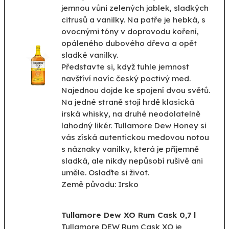
jemnou vůni zelených jablek, sladkých
citrusů a vanilky. Na patře je hebká, s
ovocnými tóny v doprovodu koření,
opáleného dubového dřeva a opět
sladké vanilky.
Představte si, když tuhle jemnost
navštíví navíc český poctivý med.
Najednou dojde ke spojení dvou světů.
Na jedné straně stojí hrdě klasická
irská whisky, na druhé neodolatelně
lahodný likér. Tullamore Dew Honey si
vás získá autentickou medovou notou
s náznaky vanilky, která je příjemně
sladká, ale nikdy nepůsobí rušivě ani
uměle. Oslaďte si život.
Země původu: Irsko
Tullamore Dew XO Rum Cask 0,7 l
Tullamore DEW Rum Cask XO je