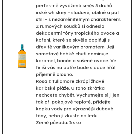
perfektně vyvážená směs 3 druhů
irské whiskey – sladové, obilné a pot
still – s nezaměnitelným charakterem.
Z rumových soudků si odnesla
dekadentní tóny tropického ovoce a
koření, které se skvěle doplňují s
dřevitě vanilkovým aromatem. Její
sametově hebké chuti dominuje
karamel, banán a sušené ovoce. Ve
finiši vás na patře bude sladce hřát
příjemně dlouho.
Rosa z Tullamore zkrápí žhavé
karibské pláže. U toho zkrátka
nechcete chybět. Vychutnejte si ji jen
tak při pokojové teplotě, přidejte
kapku vody pro výraznější dubové
tóny, nebo ji zkuste na ledu.
Země původu: Irsko