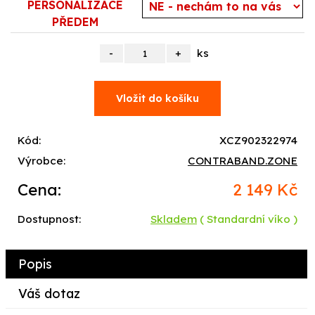
PERSONALIZACE
PŘEDEM
ks
Kód:
XCZ902322974
Výrobce:
CONTRABAND.ZONE
Cena:
2 149 Kč
Dostupnost:
Skladem
( Standardní víko )
Popis
Váš dotaz