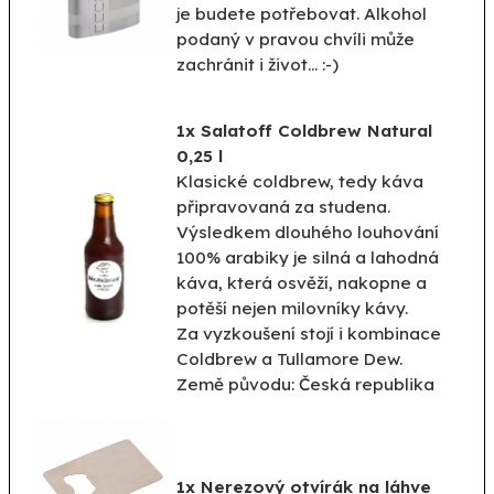
je budete potřebovat. Alkohol
podaný v pravou chvíli může
zachránit i život... :-)
1x Salatoff Coldbrew Natural
0,25 l
Klasické coldbrew, tedy káva
připravovaná za studena.
Výsledkem dlouhého louhování
100% arabiky je silná a lahodná
káva, která osvěží, nakopne a
potěší nejen milovníky kávy.
Za vyzkoušení stojí i kombinace
Coldbrew a Tullamore Dew.
Země původu: Česká republika
1x Nerezový otvírák na láhve